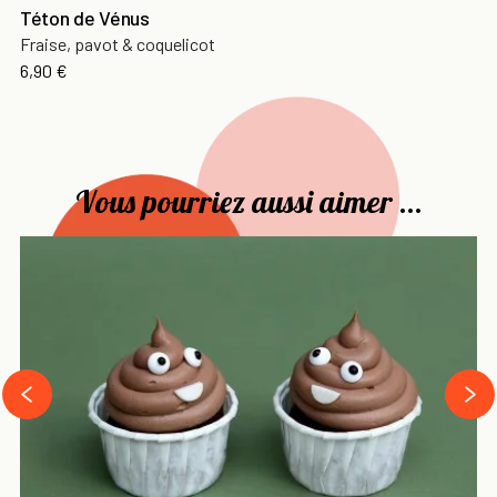
Téton de Vénus
Fraise, pavot & coquelicot
Prix
6,90 €
Vous pourriez aussi aimer ...
›
‹