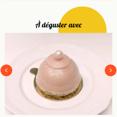
À déguster avec
next
prev