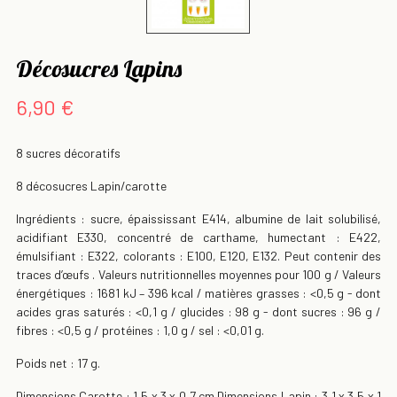
Décosucres Lapins
6,90 €
8 sucres décoratifs
8 décosucres Lapin/carotte
Ingrédients : sucre, épaississant E414, albumine de lait solubilisé,
acidifiant E330, concentré de carthame, humectant : E422,
émulsifiant : E322, colorants : E100, E120, E132. Peut contenir des
traces d’œufs . Valeurs nutritionnelles moyennes pour 100 g / Valeurs
énergétiques : 1681 kJ – 396 kcal / matières grasses : <0,5 g - dont
acides gras saturés : <0,1 g / glucides : 98 g - dont sucres : 96 g /
fibres : <0,5 g / protéines : 1,0 g / sel : <0,01 g.
Poids net : 17 g.
Dimensions Carotte : 1,5 x 3 x 0,7 cm Dimensions Lapin : 3,1 x 3,5 x 1