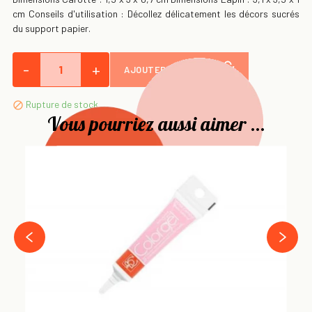
cm Conseils d'utilisation : Décollez délicatement les décors sucrés
du support papier.
-
+
AJOUTER AU PANIER
Rupture de stock

Vous pourriez aussi aimer ...
Co
20
4,
›
‹