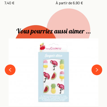
7,40 €
À partir de
6,90 €
Vous pourriez aussi aimer ...
Fl
10
13
›
‹