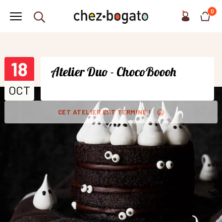
0
18
Atelier Duo - ChocoBoooh
OCT
CET ATELIER EST TERMINÉ !