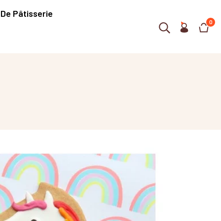
 De Pâtisserie
0