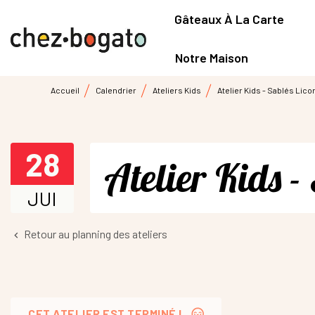
Gâteaux À La Carte
Notre Maison
Accueil
Calendrier
Ateliers Kids
Atelier Kids - Sablés Lico
28
Atelier Kids -
JUI
Retour au planning des ateliers
keyboard_arrow_left
CET ATELIER EST TERMINÉ !