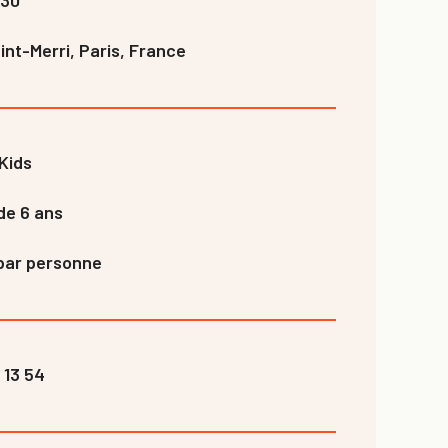
nt-Merri, Paris, France
Kids
de 6 ans
par personne
 13 54