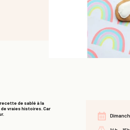
recette de sablé à la
 de vraies histoires. Car
r.
Dimanche
14h - 15