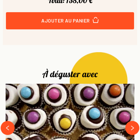
Total:
158,00 €
AJOUTER AU PANIER
À déguster avec
next
prev