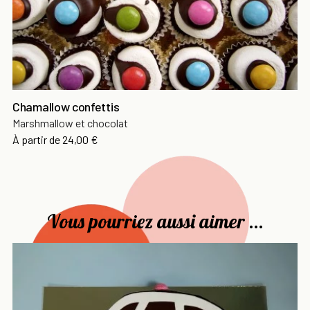
Chamallow confettis
Marshmallow et chocolat
Prix
À partir de
24,00 €
Vous pourriez aussi aimer ...