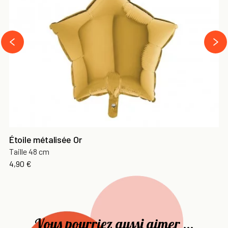
next
prev
Étoile métalisée Or
Taille 48 cm
Prix
4,90 €
Vous pourriez aussi aimer ...