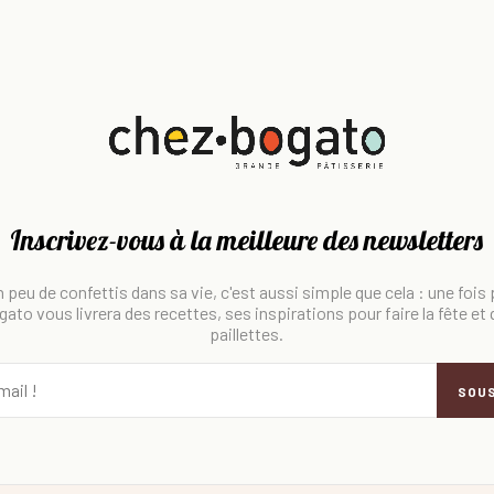
Inscrivez-vous à la meilleure des newsletters
 peu de confettis dans sa vie, c'est aussi simple que cela : une fois
ato vous livrera des recettes, ses inspirations pour faire la fête et
paillettes.
SOU