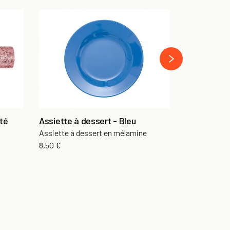
Nappe à po
Nappe en pap
›
14,50 €
té
Assiette à dessert - Bleu
Assiette à dessert en mélamine
8,50 €