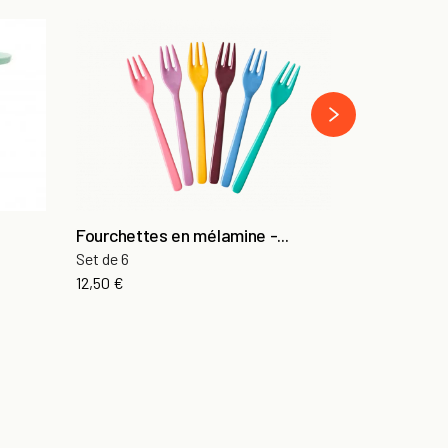
Couverts en
Set de 24
›
23,80 €
Fourchettes en mélamine -...
Set de 6
12,50 €