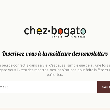
Inscrivez-vous à la meilleure des newsletters
 peu de confettis dans sa vie, c'est aussi simple que cela : une fois
ato vous livrera des recettes, ses inspirations pour faire la fête et
paillettes.
SOU