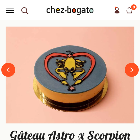
0
next
prev
Gâteau Astro x Scorpion