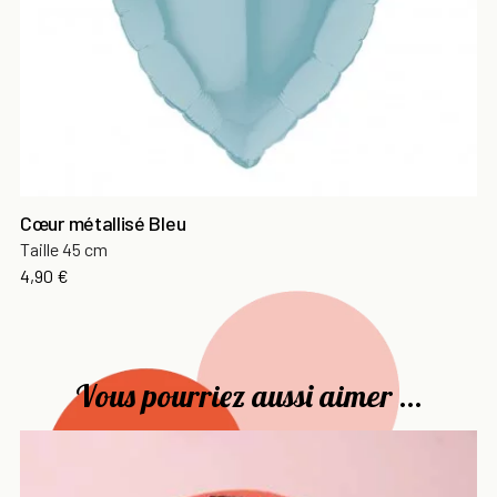
Cœur métallisé Bleu
Taille 45 cm
Prix
4,90 €
Vous pourriez aussi aimer ...