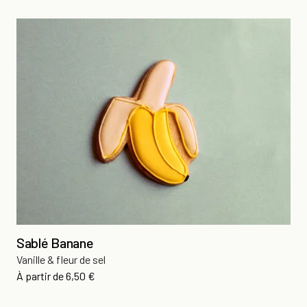
Sablé Banane
Vanille & fleur de sel
Prix
À partir de
6,50 €