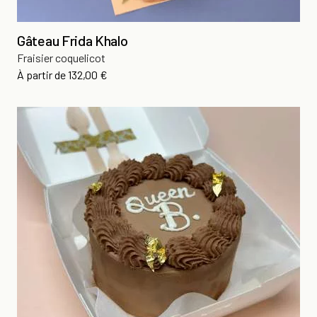
Gâteau Frida Khalo
Fraisier coquelicot
Prix
À partir de
132,00 €