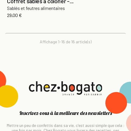
Coffret sablés à colorier -...
Sablés et feutres alimentaires
Prix
29,00 €
Affichage 1-16 de 16 article(s)
Inscrivez-vous à la meilleure des newsletters
Mettre un peu de confettis dans sa vie, c'est aussi simple que cela :
une fois par mois, Chez Bogato vous livrera des recettes, ses