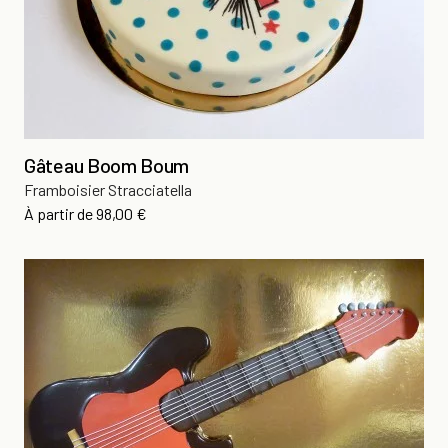
Gâteau Boom Boum
Framboisier Stracciatella
Prix
À partir de
98,00 €