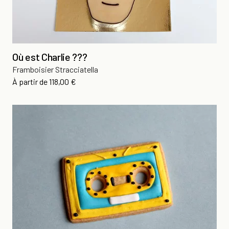
Où est Charlie ???
Framboisier Stracciatella
Prix
À partir de
118,00 €