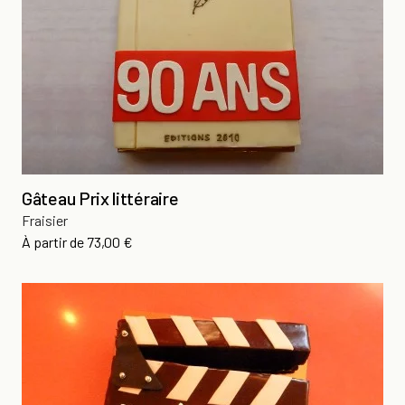
Gâteau Prix littéraire
Fraisier
Prix
À partir de
73,00 €