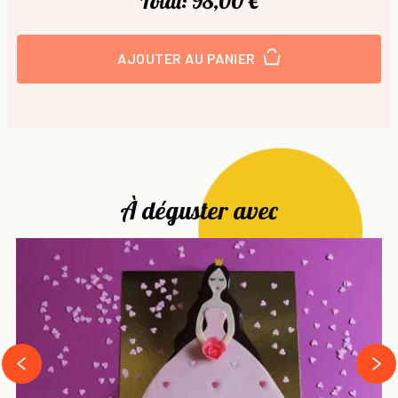
Total:
98,00 €
AJOUTER AU PANIER
À déguster avec
next
prev