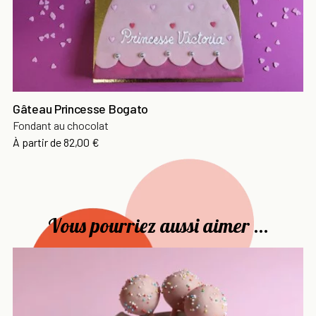
Gâteau Princesse Bogato
Fondant au chocolat
Prix
À partir de
82,00 €
Vous pourriez aussi aimer ...