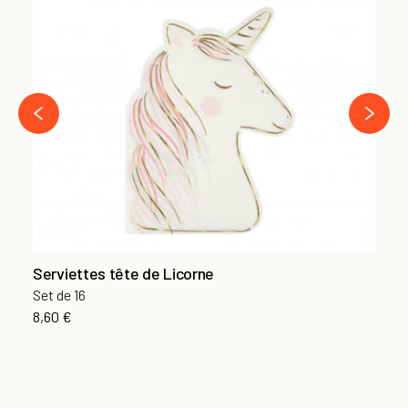
Cu
Se
12
›
‹
Serviettes tête de Licorne
Set de 16
8,60 €