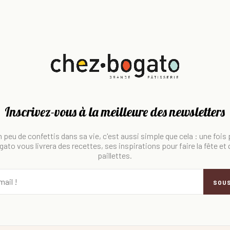
Inscrivez-vous à la meilleure des newsletters
 peu de confettis dans sa vie, c'est aussi simple que cela : une fois
ato vous livrera des recettes, ses inspirations pour faire la fête et
paillettes.
SOU