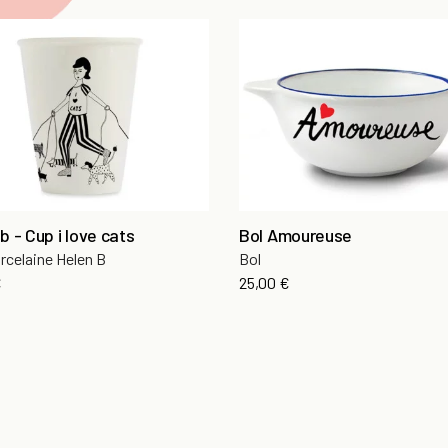
b - Cup i love cats
Bol Amoureuse
rcelaine Helen B
Bol
€
25,00 €