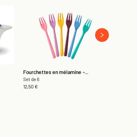
Mug Chat Gr
En céramiqu
›
13,00 €
Fourchettes en mélamine -...
Set de 6
12,50 €