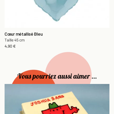
Cœur métallisé Bleu
Taille 45 cm
Prix
4,90 €
Vous pourriez aussi aimer ...