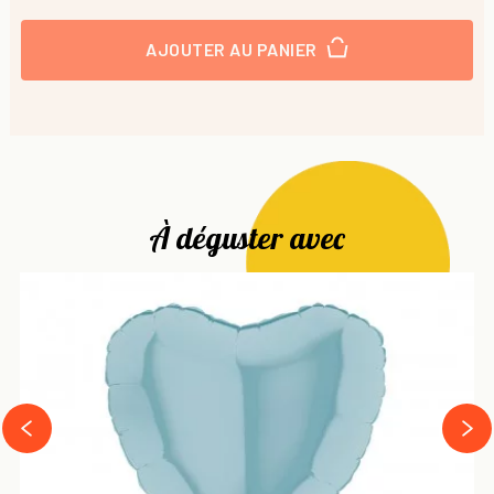
AJOUTER AU PANIER
À déguster avec
next
prev