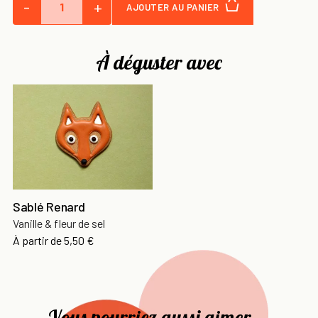
-
+
AJOUTER AU PANIER
À déguster avec
Sablé Renard
Vanille & fleur de sel
À partir de
5,50 €
Vous pourriez aussi aimer ...