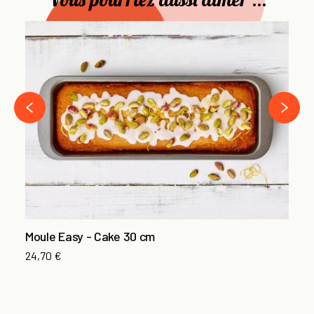
Em
8 
4,
›
‹
Moule Easy - Cake 30 cm
24,70 €