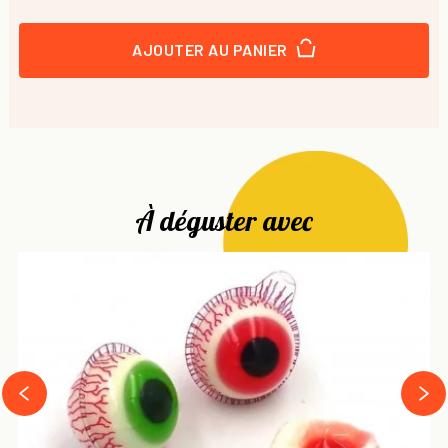
AJOUTER AU PANIER
À déguster avec
next
prev