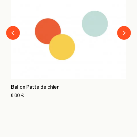
›
‹
Ballon Patte de chien
Ba
Ta
8,00 €
4,