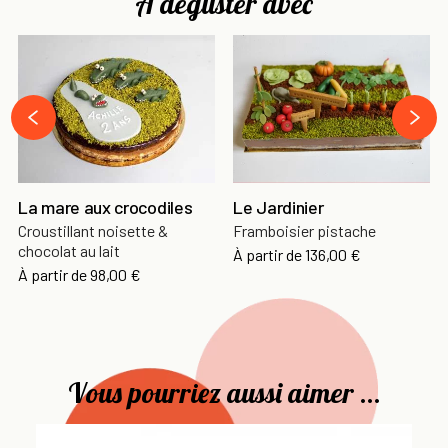
À déguster avec
›
‹
La mare aux crocodiles
Le Jardinier
Croustillant noisette &
Framboisier pistache
chocolat au lait
À partir de
136,00 €
À partir de
98,00 €
Vous pourriez aussi aimer ...