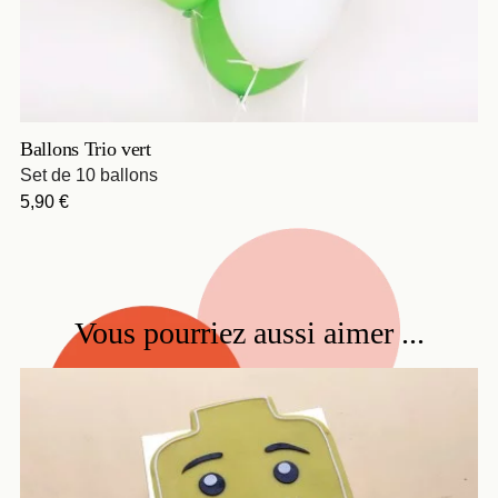
Ballons Trio vert
Set de 10 ballons
Prix
5,90 €
Vous pourriez aussi aimer ...