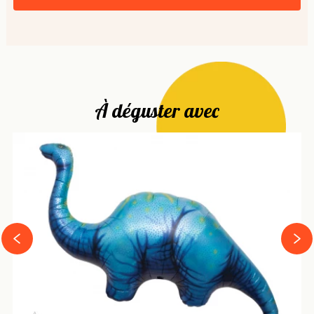
À déguster avec
next
prev