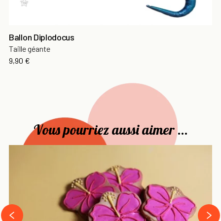
Ballon Diplodocus
Taille géante
Prix
9,90 €
Vous pourriez aussi aimer ...
›
‹