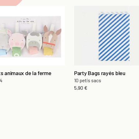
ts animaux de la ferme
Party Bags rayés bleu
 4
10 petis sacs
5,90 €