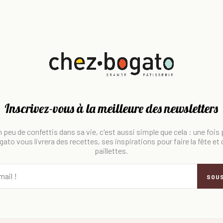
Inscrivez-vous à la meilleure des newsletters
 peu de confettis dans sa vie, c'est aussi simple que cela : une fois
ato vous livrera des recettes, ses inspirations pour faire la fête et
paillettes.
SOU