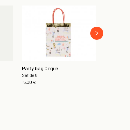
Party Bags
10 petis sacs
›
5,90 €
Party bag Cirque
Set de 8
15,00 €