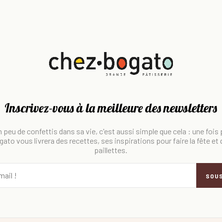
Inscrivez-vous à la meilleure des newsletters
 peu de confettis dans sa vie, c'est aussi simple que cela : une fois
ato vous livrera des recettes, ses inspirations pour faire la fête et
paillettes.
SOU