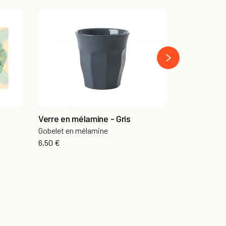
Assiettes 
Set de 8
›
7,90 €
Verre en mélamine - Gris
Gobelet en mélamine
6,50 €