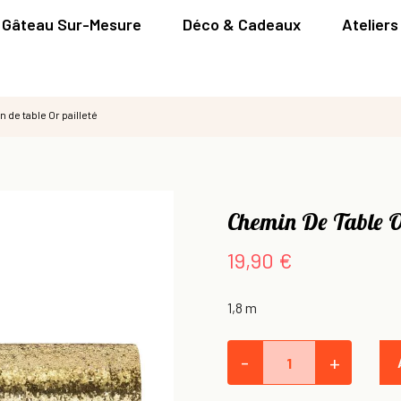
Gâteau Sur-Mesure
Déco & Cadeaux
Ateliers
 de table Or pailleté
Chemin De Table O
19,90 €
1,8 m
-
+