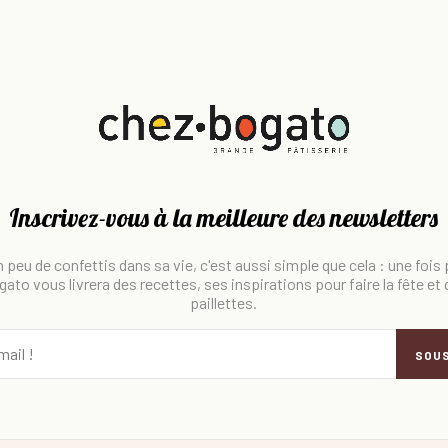
Inscrivez-vous à la meilleure des newsletters
 peu de confettis dans sa vie, c'est aussi simple que cela : une fois
ato vous livrera des recettes, ses inspirations pour faire la fête et
paillettes.
SOU