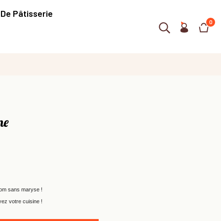
 De Pâtisserie
0
ne
 nom sans maryse !
yez votre cuisine !