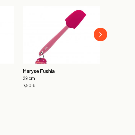
Maryse ver
29 cm
›
7,80 €
Maryse Fushia
29 cm
7,90 €