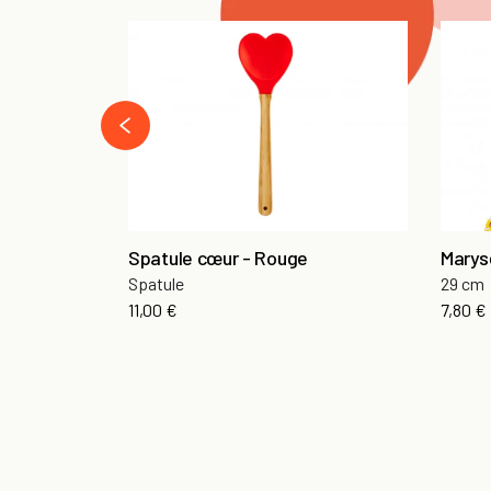
‹
Spatule cœur - Rouge
Marys
Spatule
29 cm
11,00 €
7,80 €