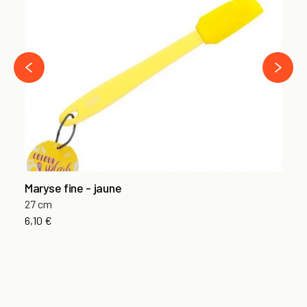
Ma
27
6,
›
‹
Maryse fine - jaune
27 cm
6,10 €