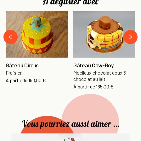
À déguster avec
›
‹
Gâteau Circus
Gâteau Cow-Boy
Fraisier
Moelleux chocolat doux &
chocolat au lait
À partir de
158,00 €
À partir de
165,00 €
Vous pourriez aussi aimer ...