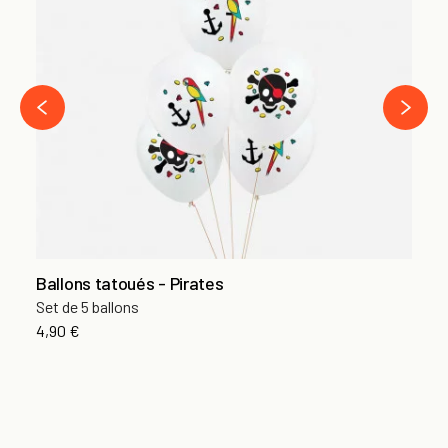
Ba
Se
5,
›
‹
Ballons tatoués - Pirates
Set de 5 ballons
4,90 €