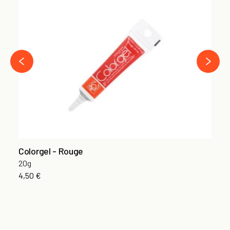
Co
20
4,
›
‹
Colorgel - Rouge
20g
4,50 €