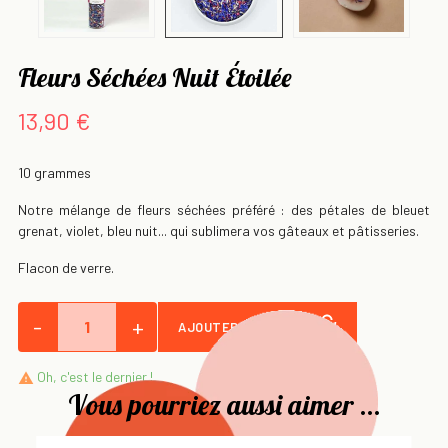
Fleurs Séchées Nuit Étoilée
13,90 €
10 grammes
Notre mélange de fleurs séchées préféré : des pétales de bleuet
grenat, violet, bleu nuit... qui sublimera vos gâteaux et pâtisseries.
Flacon de verre.
-
+
AJOUTER AU PANIER
Oh, c'est le dernier !

Vous pourriez aussi aimer ...