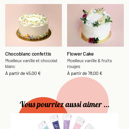
Chocoblanc confettis
Flower Cake
Moelleux vanille et chocolat
Moelleux vanille & fruits
blanc
rouges
À partir de
45,00 €
À partir de
78,00 €
Vous pourriez aussi aimer ...
Dé