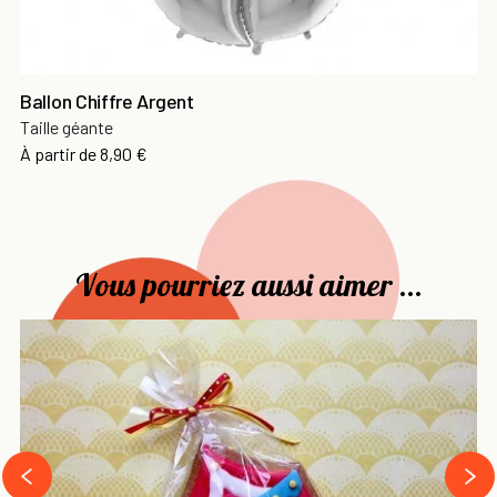
Ballon Chiffre Argent
Taille géante
Prix
À partir de
8,90 €
Vous pourriez aussi aimer ...
›
‹