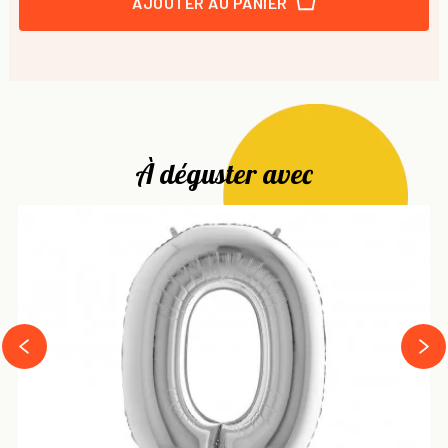
AJOUTER AU PANIER
À déguster avec
next
prev