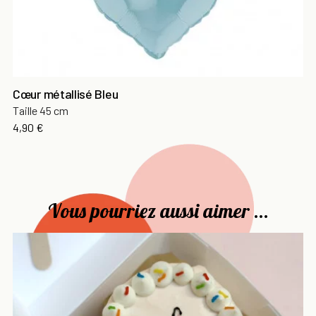
Cœur métallisé Bleu
Taille 45 cm
Prix
4,90 €
Vous pourriez aussi aimer ...