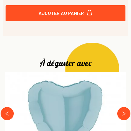
AJOUTER AU PANIER
À déguster avec
next
prev