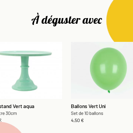
À déguster avec
stand Vert aqua
Ballons Vert Uni
tre 30cm
Set de 10 ballons
Prix
€
4,50 €