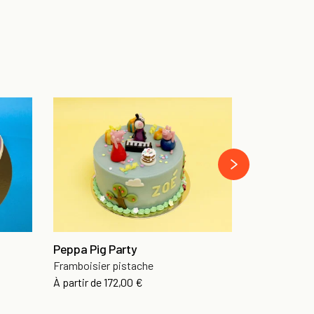
Gâteau Lev
Fraisier Tag
›
À partir de
98
Peppa Pig Party
Framboisier pistache
À partir de
172,00 €