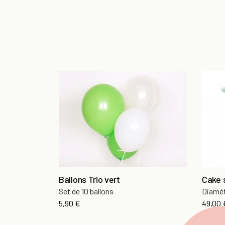
Ballons Trio vert
Cake 
Set de 10 ballons
Diamè
Prix
Prix
5,90 €
49,00 