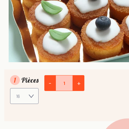
1
Pièces
-
+