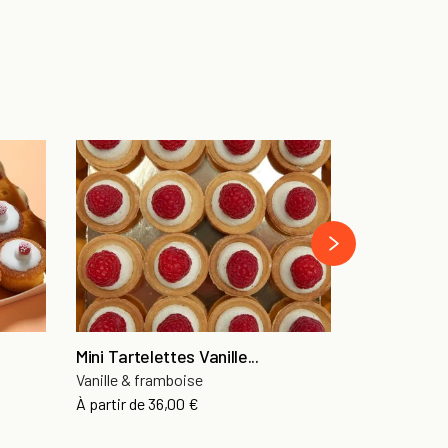
Mini Cupca
Deux chocol
À partir de
29
›
Mini Tartelettes Vanille...
Vanille & framboise
À partir de
36,00 €