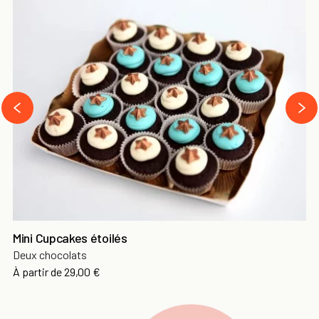
next
prev
Mini Cupcakes étoilés
Deux chocolats
Prix
À partir de
29,00 €