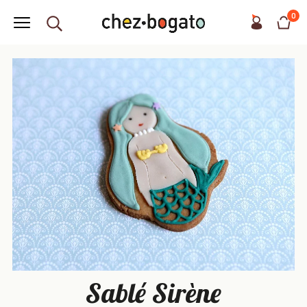
0
Sablé Sirène