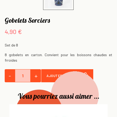
Gobelets Sorciers
4,90 €
Set de 8
8 gobelets en carton. Convient pour les boissons chaudes et
frroides
-
+
AJOUTER AU PANIER
Vous pourriez aussi aimer ...
Se