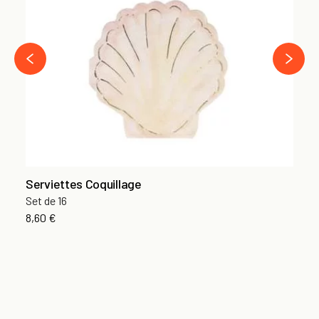
Se
6,
›
‹
Serviettes Coquillage
Set de 16
8,60 €