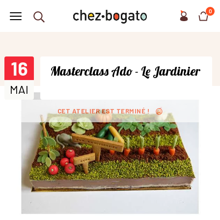
0
16
Masterclass Ado - Le Jardinier
MAI
CET ATELIER EST TERMINÉ !