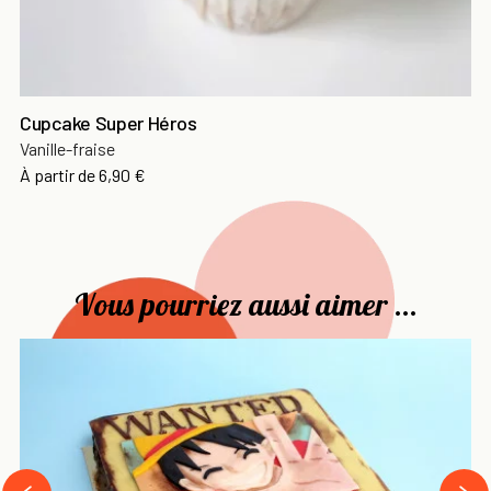
Cupcake Super Héros
Vanille-fraise
Prix
À partir de
6,90 €
Vous pourriez aussi aimer ...
›