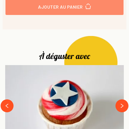
AJOUTER AU PANIER
À déguster avec
next
prev