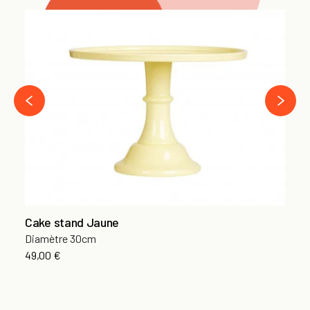
Ca
30
12
›
‹
Cake stand Jaune
Diamètre 30cm
49,00 €