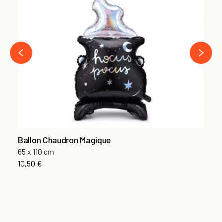
Ét
Ta
4,
›
‹
Ballon Chaudron Magique
65 x 110 cm
10,50 €