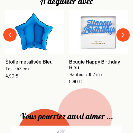
À déguster avec
›
‹
Étoile métalisée Bleu
Bougie Happy Birthday
Bleu
Taille 48 cm
Hauteur : 102 mm
4,90 €
8,90 €
Vous pourriez aussi aimer ...