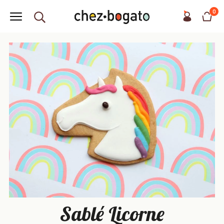
0
Sablé Licorne