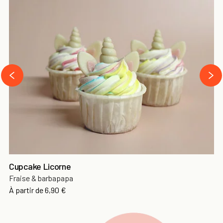
next
prev
Cupcake Licorne
Fraise & barbapapa
Prix
À partir de
6,90 €