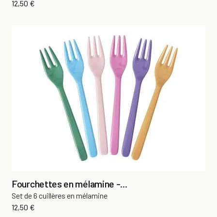
Prix
12,50 €
Fourchettes en mélamine -...
Set de 6 cuillères en mélamine
Prix
12,50 €