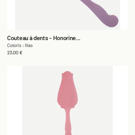
Couteau à dents - Honorine...
Coloris : lilas
Prix
23,00 €