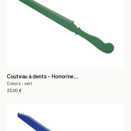
Couteau à dents - Honorine...
Coloris : vert
Prix
23,00 €