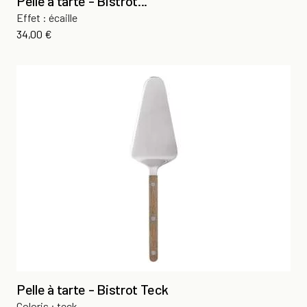
Pelle à tarte - Bistrot...
Effet : écaille
Prix
34,00 €
Pelle à tarte - Bistrot Teck
Coloris : teck