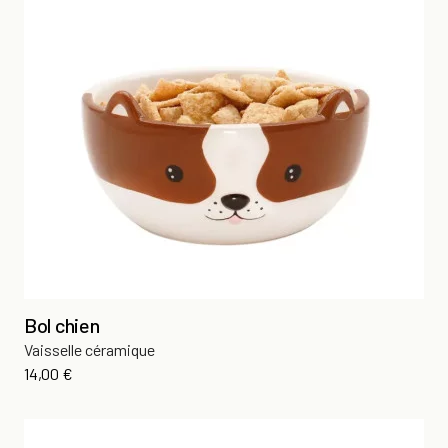
Bol chien
Vaisselle céramique
Prix
14,00 €