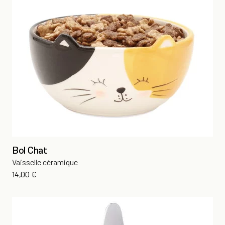
Bol Chat
Vaisselle céramique
Prix
14,00 €