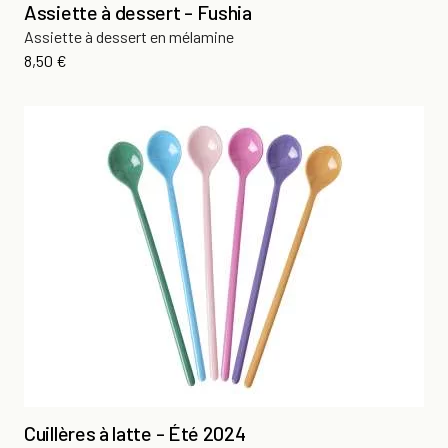
Assiette à dessert - Fushia
Assiette à dessert en mélamine
Prix
8,50 €
Cuillères à latte - Été 2024