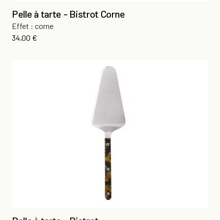
Pelle à tarte - Bistrot Corne
Effet : corne
Prix
34,00 €