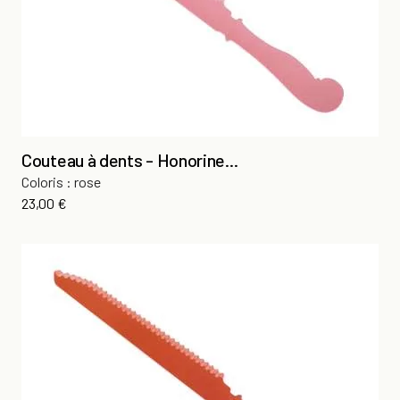
Couteau à dents - Honorine...
Coloris : rose
Prix
23,00 €