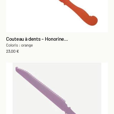
Couteau à dents - Honorine...
Coloris : orange
Prix
23,00 €