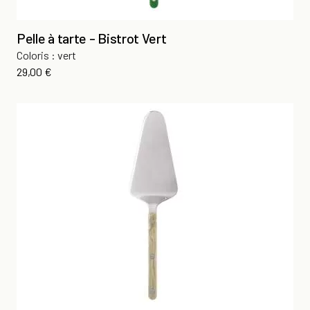
Pelle à tarte - Bistrot Vert
Coloris : vert
Prix
29,00 €