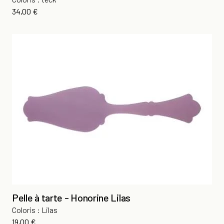
Prix
34,00 €
Pelle à tarte - Honorine Lilas
Coloris : Lilas
Prix
19,00 €