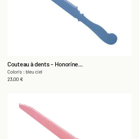
Couteau à dents - Honorine...
Coloris : bleu ciel
Prix
23,00 €