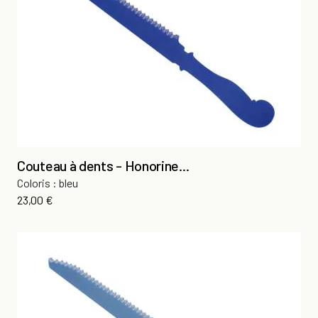
Couteau à dents - Honorine...
Coloris : bleu
Prix
23,00 €