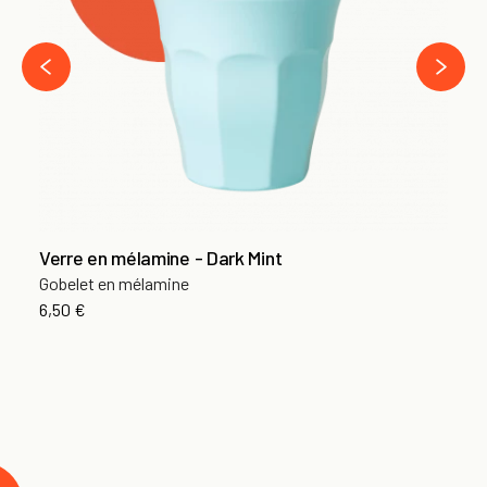
13
›
‹
Verre en mélamine - Dark Mint
Gobelet en mélamine
6,50 €