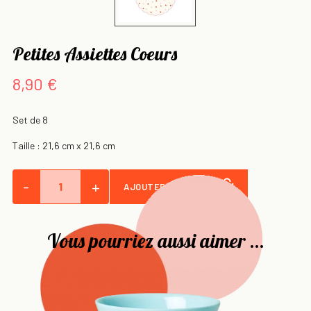
Petites Assiettes Coeurs
8,90 €
Set de 8
Taille : 21,6 cm x 21,6 cm
-
+
AJOUTER AU PANIER
Vous pourriez aussi aimer ...
Cu
Se